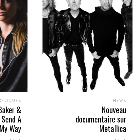
ONIQUES
NEWS
 Baker &
Nouveau
 Send A
documentaire sur
 My Way
Metallica