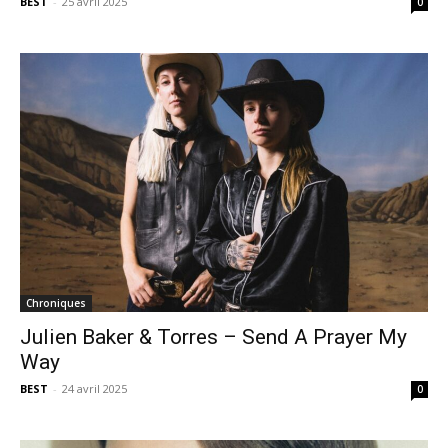
BEST
-
25 avril 2025
0
Chroniques
Julien Baker & Torres – Send A Prayer My
Way
BEST
-
24 avril 2025
0