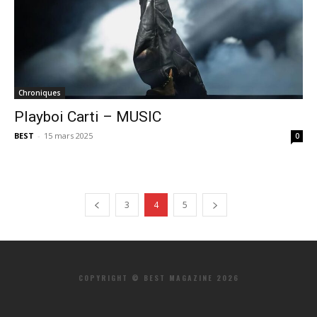
Chroniques
Playboi Carti – MUSIC
BEST
-
15 mars 2025
0
3
4
5
COPYRIGHT © BEST MAGAZINE 2026