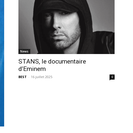
News
STANS, le documentaire
d’Eminem
BEST
-
16 juillet 2025
0