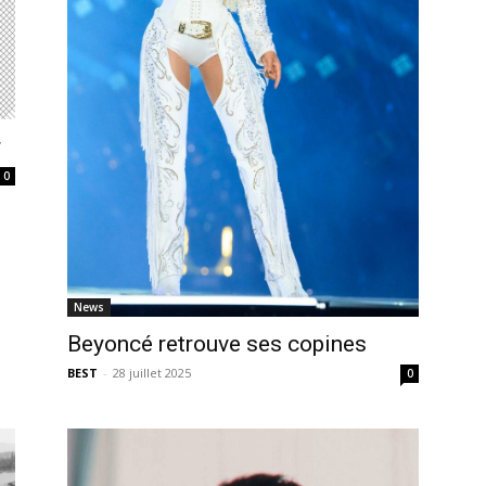
r
0
News
Beyoncé retrouve ses copines
BEST
-
28 juillet 2025
0