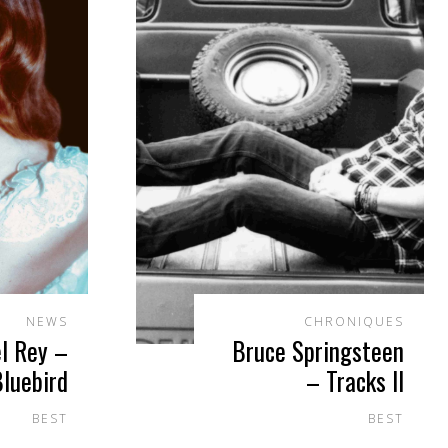
NEWS
CHRONIQUES
l Rey –
Bruce Springsteen
luebird
– Tracks II
BEST
BEST