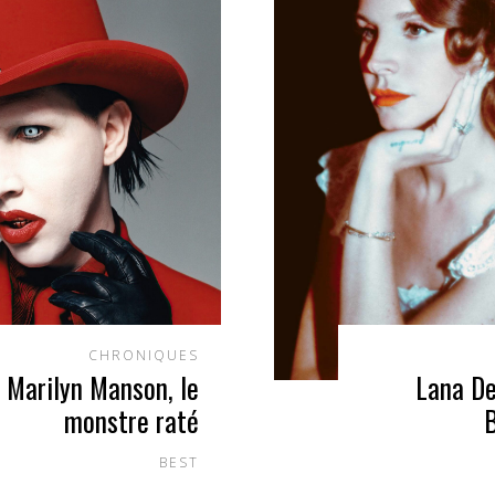
CHRONIQUES
Marilyn Manson, le
Lana De
monstre raté
B
BEST