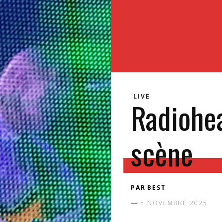
LIVE
Radiohea
scène
PAR
BEST
5 NOVEMBRE 2025