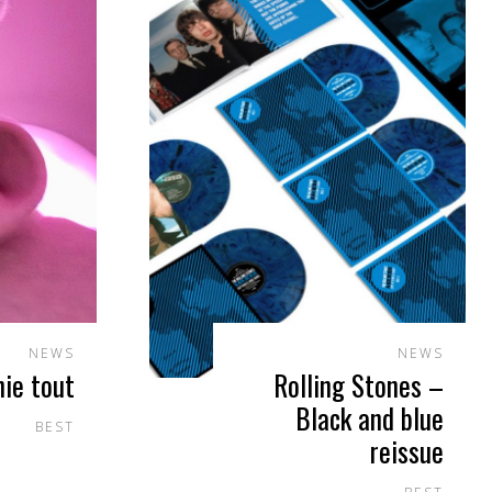
NEWS
NEWS
nie tout
Rolling Stones –
Black and blue
BEST
reissue